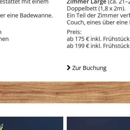
estattet mit einem
Zimmer Large
(ca. 21–
Doppelbett (1,8 x 2m).
ber eine Badewanne.
Ein Teil der Zimmer ver
Couch, eines über ein
on
Preis:
onen
ab 175 € inkl. Frühstüc
ab 199 € inkl. Frühstüc
Zur Buchung