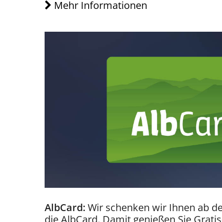
Mehr Informationen
AlbCard:
Wir schenken wir Ihnen ab de
die AlbCard. Damit genießen Sie Gratis-