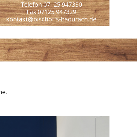
Telefon 07125 947330
Fax 07125 947329
kontakt@bischoffs-badurach.de
he.